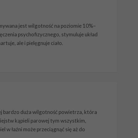
ymywana jest wilgotność na poziomie 10%–
ęczenia psychofizycznego, stymuluje układ
tuje, ale i pielęgnuje ciało.
j bardzo duża wilgotność powietrza, która
ejstw kąpieli parowej tym wszystkim,
el w łaźni może przeciągnąć się aż do