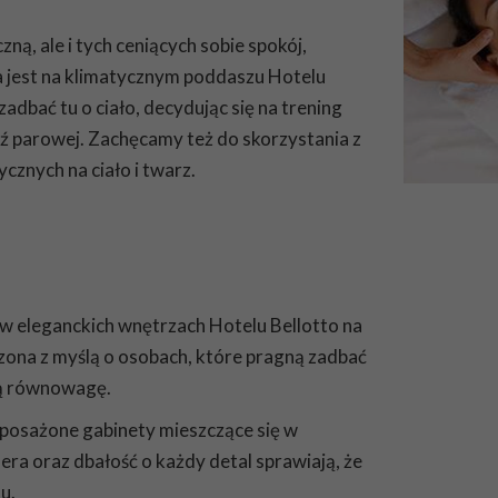
zną, ale i tych ceniących sobie spokój,
a jest na klimatycznym poddaszu Hotelu
zadbać tu o ciało, decydując się na trening
ądź parowej. Zachęcamy też do skorzystania z
znych na ciało i twarz.
w eleganckich wnętrzach Hotelu Bellotto na
ona z myślą o osobach, które pragną zadbać
ną równowagę.
posażone gabinety mieszczące się w
a oraz dbałość o każdy detal sprawiają, że
u.