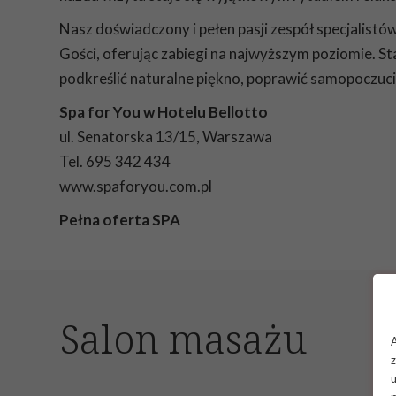
Nasz doświadczony i pełen pasji zespół specjalistó
Gości, oferując zabiegi na najwyższym poziomie. 
podkreślić naturalne piękno, poprawić samopoczucie
Spa for You w Hotelu Bellotto
ul. Senatorska 13/15, Warszawa
Tel. 695 342 434
www.spaforyou.com.pl
Pełna oferta SPA
Salon masażu
A
z