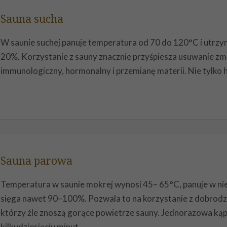
Sauna sucha
W saunie suchej panuje temperatura od 70 do 120°C i utrz
20%. Korzystanie z sauny znacznie przyśpiesza usuwanie zm
immunologiczny, hormonalny i przemianę materii. Nie tylko har
Sauna parowa
Temperatura w saunie mokrej wynosi 45– 65°C, panuje w nie
sięga nawet 90–100%. Pozwala to na korzystanie z dobrodzi
którzy źle znoszą gorące powietrze sauny. Jednorazowa kąpi
kilkudziesięciu minut.