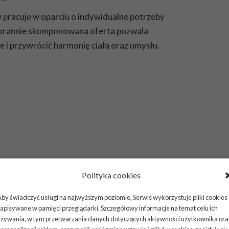
w pracuje w oparciu o indywidualne potrzeby
Starannie skomponowana oferta pozwala
 i przywrócić harmonię ciała oraz umysłu.
Polityka cookies
by świadczyć usługi na najwyższym poziomie, Serwis wykorzystuje pliki cookies
apisywane w pamięci przeglądarki. Szczegółowy informacje na temat celu ich
używania, w tym przetwarzania danych dotyczących aktywności użytkownika ora