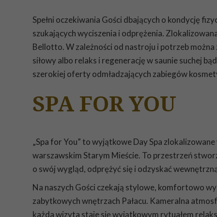
Spełni oczekiwania Gości dbających o kondycję fizyc
szukających wyciszenia i odprężenia. Zlokalizowan
Bellotto. W zależności od nastroju i potrzeb można 
siłowy albo relaks i regenerację w saunie suchej b
szerokiej oferty odmładzających zabiegów kosmetyc
SPA FOR YOU
„Spa for You” to wyjątkowe Day Spa zlokalizowane 
warszawskim Starym Mieście. To przestrzeń stworz
o swój wygląd, odprężyć się i odzyskać wewnętrz
Na naszych Gości czekają stylowe, komfortowo wy
zabytkowych wnętrzach Pałacu. Kameralna atmosfer
każda wizyta staje się wyjątkowym rytuałem relaks