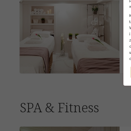
p
K
t
W
i
z
o
u
SPA & Fitness