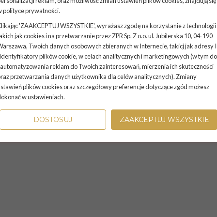
ersonalizacji reklam, oraz możliwość zmian ustawień plików cookies, znajdują się
w
polityce prywatności
.
Masaże w SPA FOR YOU
likając 'ZAAKCEPTUJ WSZYSTKIE', wyrażasz zgodę na korzystanie z technologii
akich jak cookies i na przetwarzanie przez ZPR Sp. Z o.o. ul. Jubilerska 10, 04-190
arszawa, Twoich danych osobowych zbieranych w Internecie, takicj jak adresy 
Szeroka oferta masaży oraz zabiegów na twarz i ciało pozw
 identyfikatory plików cookie, w celach analitycznych i marketingowych (w tym do
utrzymać cerę w dobrej kondycji. Pomoże rozluźnić nie tylko
automatyzowania reklam do Twoich zainteresowań, mierzenia ich skuteczności
psychiczne. Dostosowane do Twoich potrzeb techniki zadzia
raz przetwarzania danych użytkownika dla celów analitycznych). Zmiany
stawień plików cookies oraz szczegółowy preferencje dotyczące zgód możesz
wszelkie dolegliwości wywołane stresem i przemęczeniem. P
dokonać w ustawieniach.
w Spa For You.
Zapoznaj się z naszą ofertą.
DOSTOSUJ
ZAAKCEPTUJ WSZYSTKIE