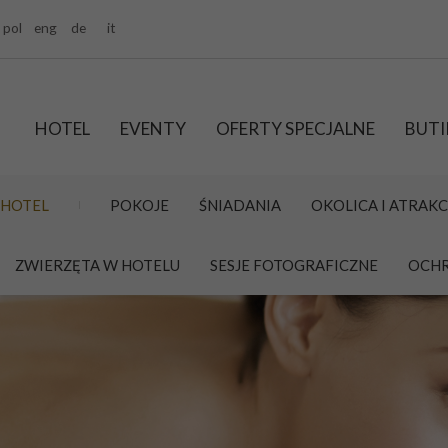
pol
eng
de
it
HOTEL
EVENTY
OFERTY SPECJALNE
BUTI
HOTEL
POKOJE
ŚNIADANIA
OKOLICA I ATRAKC
ZWIERZĘTA W HOTELU
SESJE FOTOGRAFICZNE
OCHR