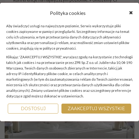
stworzyć wyjątkowe wydarzenie i kompleksowo
Polityka cookies
zadbamy o Twoich gości. Z Hotelem Bellotto zyskasz
dodatkowo luksusowy charakter i profesjonalizm w
Aby świadczyć usługi na najwyższym poziomie, Serwis wykorzystuje pliki
każdym calu. Niezależnie od tego, jak duże wydarzenie
cookies zapisywane w pamięci przeglądarki. Szczegółowy informacje na temat
organizujesz.
celu ich używania, w tym przetwarzania danych dotyczących aktywności
użytkownika oraz personalizacji reklam, oraz możliwość zmian ustawień plików
cookies, znajdują się w
polityce prywatności
.
Klikając 'ZAAKCEPTUJ WSZYSTKIE', wyrażasz zgodę na korzystanie z technologii
takich jak cookies i na przetwarzanie przez ZPR Sp. Z o.o. ul. Jubilerska 10, 04-190
Warszawa, Twoich danych osobowych zbieranych w Internecie, takicj jak
adresy IP i identyfikatory plików cookie, w celach analitycznych i
marketingowych (w tym do zautomatyzowania reklam do Twoich zainteresowań,
mierzenia ich skuteczności oraz przetwarzania danych użytkownika dla celów
analitycznych). Zmiany ustawień plików cookies oraz szczegółowy preferencje
dotyczące zgód możesz dokonać w ustawieniach.
DOSTOSUJ
ZAAKCEPTUJ WSZYSTKIE