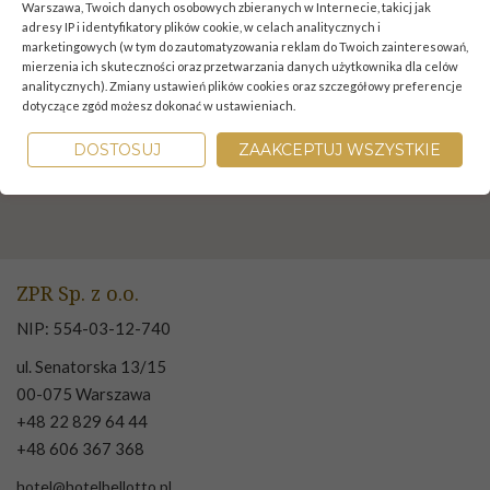
Kontakt
Warszawa, Twoich danych osobowych zbieranych w Internecie, takicj jak
adresy IP i identyfikatory plików cookie, w celach analitycznych i
marketingowych (w tym do zautomatyzowania reklam do Twoich zainteresowań,
mierzenia ich skuteczności oraz przetwarzania danych użytkownika dla celów
analitycznych). Zmiany ustawień plików cookies oraz szczegółowy preferencje
dotyczące zgód możesz dokonać w ustawieniach.
DOSTOSUJ
ZAAKCEPTUJ WSZYSTKIE
ZPR Sp. z o.o.
NIP: 554-03-12-740
ul. Senatorska 13/15
00-075 Warszawa
+48 22 829 64 44
+48 606 367 368
hotel@hotelbellotto.pl