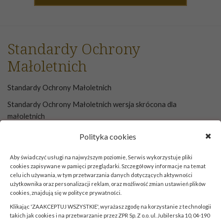
Standardy Ochrony
Małoletnich
Standardy Ochrony Małoletnich
Standardy Ochrony Małoletnich wersja skrócona dla
małoletnich
Klauzula RODO dla opiekunów dzieci
Polityka cookies
Standardy Ochrony Małoletnich forma graficzna
Aby świadczyć usługi na najwyższym poziomie, Serwis wykorzystuje pliki
cookies zapisywane w pamięci przeglądarki. Szczegółowy informacje na temat
celu ich używania, w tym przetwarzania danych dotyczących aktywności
użytkownika oraz personalizacji reklam, oraz możliwość zmian ustawień plików
cookies, znajdują się w
polityce prywatności
.
Klikając 'ZAAKCEPTUJ WSZYSTKIE', wyrażasz zgodę na korzystanie z technologii
takich jak cookies i na przetwarzanie przez ZPR Sp. Z o.o. ul. Jubilerska 10, 04-190