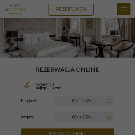
REZERWACJA
Toggl
navig
REZERWACJA
ONLINE
Gwarancja
najlepszej ceny
Przyjazd
07 sie 2026
Wyjazd
08 sie 2026
SPRAWDŹ TERMIN