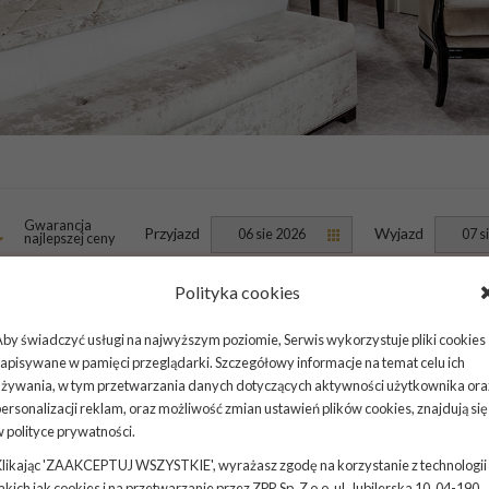
Gwarancja
Przyjazd
Wyjazd
06 sie 2026
07 s
najlepszej ceny
Polityka cookies
by świadczyć usługi na najwyższym poziomie, Serwis wykorzystuje pliki cookies
apisywane w pamięci przeglądarki. Szczegółowy informacje na temat celu ich
używania, w tym przetwarzania danych dotyczących aktywności użytkownika ora
ersonalizacji reklam, oraz możliwość zmian ustawień plików cookies, znajdują się
w
polityce prywatności
.
likając 'ZAAKCEPTUJ WSZYSTKIE', wyrażasz zgodę na korzystanie z technologii
 chwilę relaksu w otoczeniu klimatycznych
akich jak cookies i na przetwarzanie przez ZPR Sp. Z o.o. ul. Jubilerska 10, 04-190