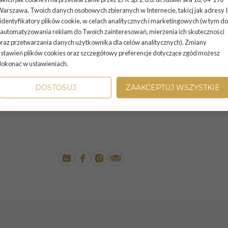
owymi dostępnymi 24/365 oferujemy również
arszawa, Twoich danych osobowych zbieranych w Internecie, takicj jak adresy 
otelu wraz z emocjami i przyjemność
 identyfikatory plików cookie, w celach analitycznych i marketingowych (w tym do
automatyzowania reklam do Twoich zainteresowań, mierzenia ich skuteczności
na całym świecie gier.
raz przetwarzania danych użytkownika dla celów analitycznych). Zmiany
stawień plików cookies oraz szczegółowy preferencje dotyczące zgód możesz
śniejszej rezerwacji w recepcji hotelu.
dokonać w ustawieniach.
DOSTOSUJ
ZAAKCEPTUJ WSZYSTKIE