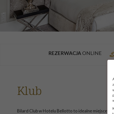
REZERWACJA
ONLINE
A
z
Klub
p
K
Bilard Club w Hotelu Bellotto to idealne miejsce na
t