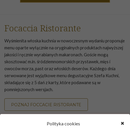
Focaccia Ristorante
Wyśmienita włoska kuchnia w nowoczesnym wydaniu proponuje
menu oparte wyłącznie na oryginalnych produktach najwyższej
jakości i ręcznie wyrabianych makaronach. Goście mogą
skosztować m.in. śródziemnomorskich przystawek, mięs i
owoców morza, past oraz włoskich deserów. Każdego dnia
serwowane jest wyjątkowe menu degustacyjne Szefa Kuchni,
składające się z 5 dań z karty, które podawane są w
pomniejszonych wersjach.
POZNAJ FOCCACIE RISTORANTE
Polityka cookies