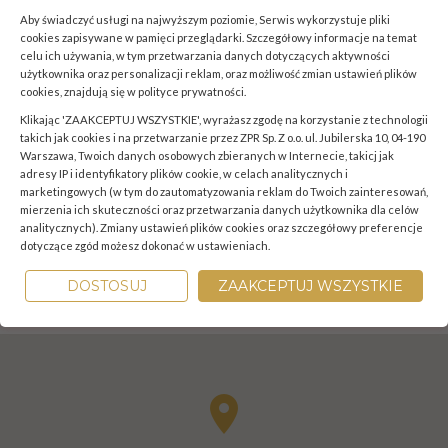
Aby świadczyć usługi na najwyższym poziomie, Serwis wykorzystuje pliki
cookies zapisywane w pamięci przeglądarki. Szczegółowy informacje na temat
celu ich używania, w tym przetwarzania danych dotyczących aktywności
użytkownika oraz personalizacji reklam, oraz możliwość zmian ustawień plików
cookies, znajdują się w
polityce prywatności
.
Klikając 'ZAAKCEPTUJ WSZYSTKIE', wyrażasz zgodę na korzystanie z technologii
takich jak cookies i na przetwarzanie przez ZPR Sp. Z o.o. ul. Jubilerska 10, 04-190
Warszawa, Twoich danych osobowych zbieranych w Internecie, takicj jak
adresy IP i identyfikatory plików cookie, w celach analitycznych i
marketingowych (w tym do zautomatyzowania reklam do Twoich zainteresowań,
mierzenia ich skuteczności oraz przetwarzania danych użytkownika dla celów
analitycznych). Zmiany ustawień plików cookies oraz szczegółowy preferencje
dotyczące zgód możesz dokonać w ustawieniach.
DOSTOSUJ
ZAAKCEPTUJ WSZYSTKIE
Kontakt