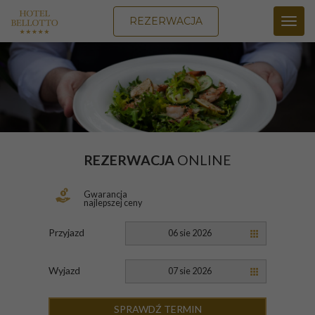
REZERWACJA
Toggl
navig
REZERWACJA
ONLINE
Gwarancja
najlepszej ceny
Przyjazd
06 sie 2026
Wyjazd
07 sie 2026
SPRAWDŹ TERMIN