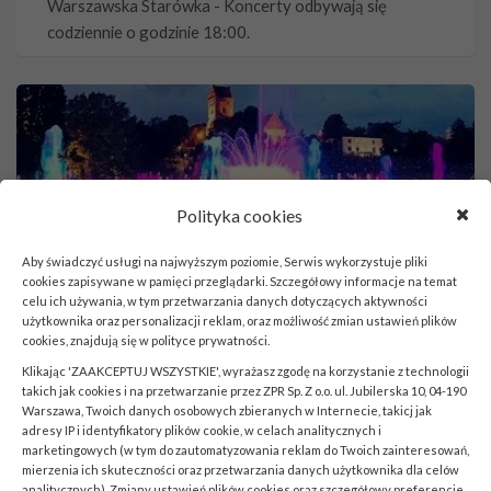
Warszawska Starówka - Koncerty odbywają się
codziennie o godzinie 18:00.
Polityka cookies
Aby świadczyć usługi na najwyższym poziomie, Serwis wykorzystuje pliki
Multimedialny Park Fontann
cookies zapisywane w pamięci przeglądarki. Szczegółowy informacje na temat
celu ich używania, w tym przetwarzania danych dotyczących aktywności
W piątkowe i sobotnie wieczory (a czasami również w
użytkownika oraz personalizacji reklam, oraz możliwość zmian ustawień plików
inne dni) o 21.00 lub 21.30 od maja do września
cookies, znajdują się w
polityce prywatności
.
odbywają się tutaj 30-minutowe pokazy multimedialne
Klikając 'ZAAKCEPTUJ WSZYSTKIE', wyrażasz zgodę na korzystanie z technologii
„woda-światło-dźwięk” z wykorzystaniem reflektorów
takich jak cookies i na przetwarzanie przez ZPR Sp. Z o.o. ul. Jubilerska 10, 04-190
LED i laserów. W każdym sezonie na wodnych ekranach
Warszawa, Twoich danych osobowych zbieranych w Internecie, takicj jak
adresy IP i identyfikatory plików cookie, w celach analitycznych i
Multimedialnego Parku Fontann prezentowany jest
marketingowych (w tym do zautomatyzowania reklam do Twoich zainteresowań,
nowy pokaz w formie animowanej opowieści.
mierzenia ich skuteczności oraz przetwarzania danych użytkownika dla celów
analitycznych). Zmiany ustawień plików cookies oraz szczegółowy preferencje