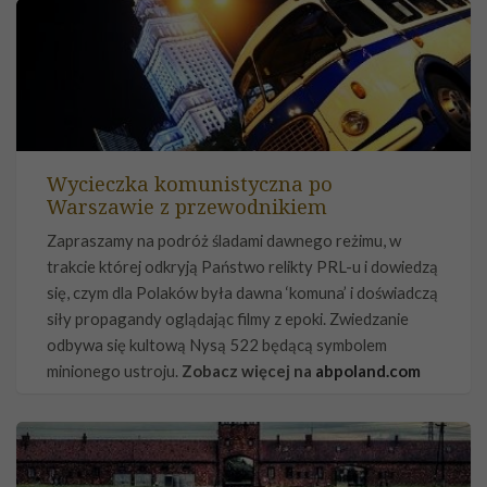
Wycieczka komunistyczna po
Warszawie z przewodnikiem
Zapraszamy na podróż śladami dawnego reżimu, w
trakcie której odkryją Państwo relikty PRL-u i dowiedzą
się, czym dla Polaków była dawna ‘komuna’ i doświadczą
siły propagandy oglądając filmy z epoki. Zwiedzanie
odbywa się kultową Nysą 522 będącą symbolem
minionego ustroju.
Zobacz więcej na
abpoland.com