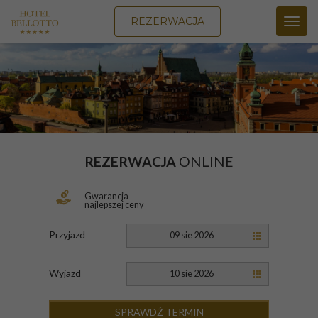
REZERWACJA
Toggl
navig
REZERWACJA
ONLINE
Gwarancja
najlepszej ceny
Przyjazd
09 sie 2026
Wyjazd
10 sie 2026
SPRAWDŹ TERMIN