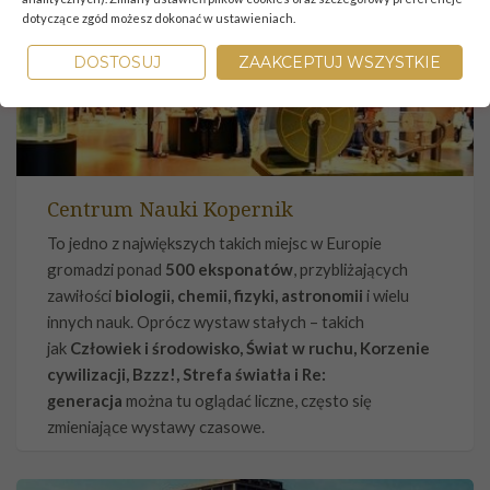
dotyczące zgód możesz dokonać w ustawieniach.
DOSTOSUJ
ZAAKCEPTUJ WSZYSTKIE
Centrum Nauki Kopernik
To jedno z największych takich miejsc w Europie
gromadzi ponad
500 eksponatów
, przybliżających
zawiłości
biologii, chemii, fizyki, astronomii
i wielu
innych nauk. Oprócz wystaw stałych – takich
jak
Człowiek i środowisko, Świat w ruchu, Korzenie
cywilizacji, Bzzz!, Strefa światła i Re:
generacja
można tu oglądać liczne, często się
zmieniające wystawy czasowe.