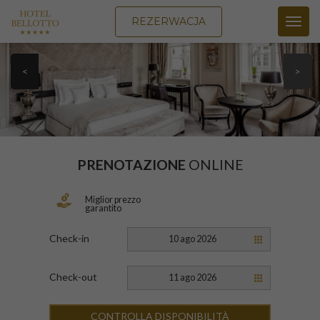
REZERWACJA
Toggl
navig
<
>
PRENOTAZIONE
ONLINE
Miglior prezzo
garantito
Check-in
10 ago 2026
Check-out
11 ago 2026
CONTROLLA DISPONIBILITÀ