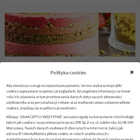
Pasticceria
Polityka cookies
Miodowa
Aby świadczyć usługi na najwyższym poziomie, Serwis wykorzystuje pliki
cookies zapisywane w pamięci przeglądarki. Szczegółowy informacje na temat
celu ich używania, w tym przetwarzania danych dotyczących aktywności
użytkownika oraz personalizacji reklam, oraz możliwość zmian ustawień plików
cookies, znajdują się w
polityce prywatności
.
Klikając 'ZAAKCEPTUJ WSZYSTKIE', wyrażasz zgodę na korzystanie z technologii
takich jak cookies i na przetwarzanie przez ZPR Sp. Z o.o. ul. Jubilerska 10, 04-190
Warszawa, Twoich danych osobowych zbieranych w Internecie, takicj jak
adresy IP i identyfikatory plików cookie, w celach analitycznych i
marketingowych (w tym do zautomatyzowania reklam do Twoich zainteresowań,