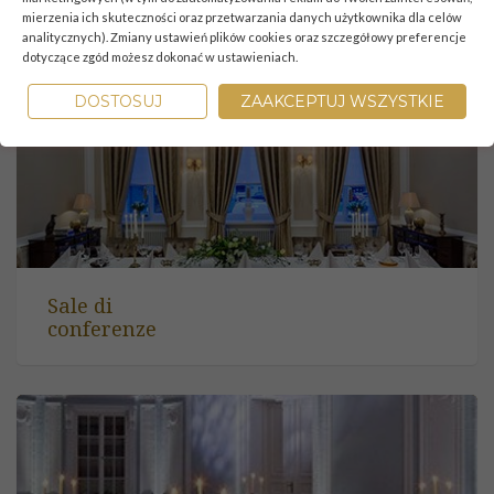
mierzenia ich skuteczności oraz przetwarzania danych użytkownika dla celów
analitycznych). Zmiany ustawień plików cookies oraz szczegółowy preferencje
Cantina
dotyczące zgód możesz dokonać w ustawieniach.
DOSTOSUJ
ZAAKCEPTUJ WSZYSTKIE
Sale di
conferenze